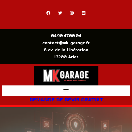
Aller
au
Facebook
Twitter
Instagram
LinkedIn
contenu
04.90.47.00.04
contact@mk-garage.fr
8 av. de la Libération
13200 Arles
DEMANDE DE DEVIS GRATUIT